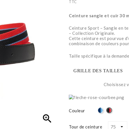
TTC
Ceinture sangle et cuir 30 
Ceinture Sport – Sangle en tex
– Collection Originale.
Cette ceinture est pourvue d
combinaison de couleurs pour 
Taille spécifique à la deman
GRILLE DES TAILLES
Choisissez v
Bleu
Noir
Couleur
marine
&

&
rouge
bleu
Tour de ceinture