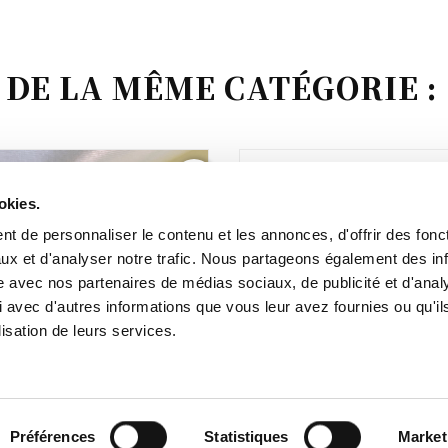
 DE LA MÊME CATÉGORIE :
favorite_border
okies.
t de personnaliser le contenu et les annonces, d'offrir des fonct
ux et d'analyser notre trafic. Nous partageons également des in
site avec nos partenaires de médias sociaux, de publicité et d'anal
 avec d'autres informations que vous leur avez fournies ou qu'il
lisation de leurs services.
Préférences
Statistiques
Market
let fin en cuir – Fermoir
Boucle balle de golf – Fi