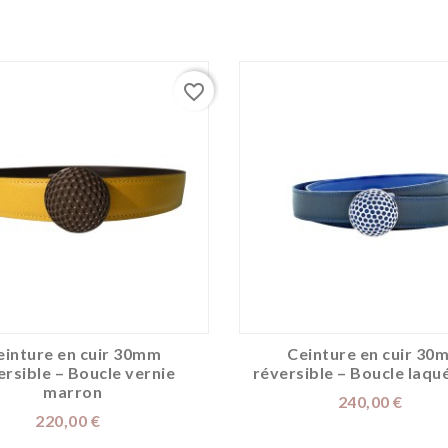
favorite_border
einture en cuir 30mm
Ceinture en cuir 30
ersible – Boucle vernie
réversible – Boucle laqu
marron
Prix
240,00 €
Prix
220,00 €