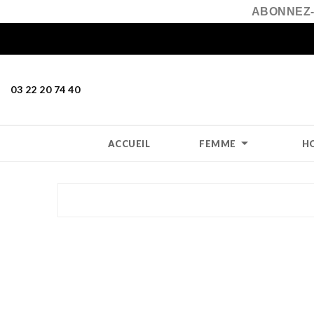
ABONNEZ-
03 22 20 74 40

ACCUEIL
FEMME
H