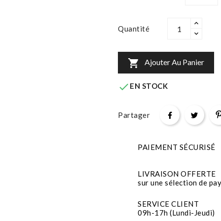
ciel
Quantité

Ajouter Au Panier

EN STOCK
Partager
PAIEMENT SÉCURISÉ
LIVRAISON OFFERTE
sur une sélection de pa
SERVICE CLIENT
09h-17h (Lundi-Jeudi)