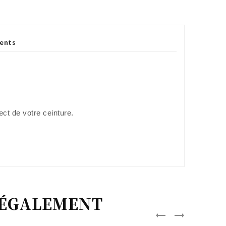
ients
ect de votre ceinture.
T ÉGALEMENT

