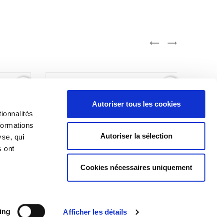


favorite_border
favorite_border
Autoriser tous les cookies
ionnalités
formations
Autoriser la sélection
yse, qui
s ont
Cookies nécessaires uniquement
ing
Afficher les détails
nition
Porte-clés Balle de golf –
La