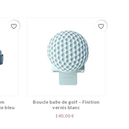
favorite_border
favorite_border
mm
Boucle balle de golf – Finition
Bouc
ée bleu
vernis blanc
Pall
Prix
140,00 €