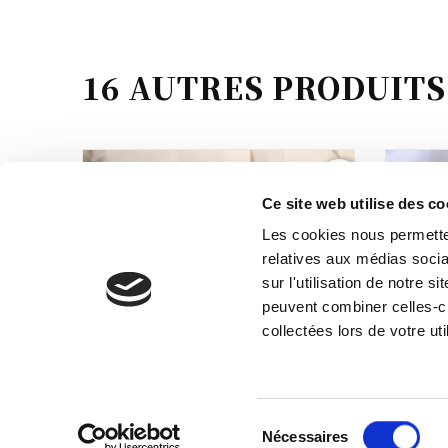
16 AUTRES PRODUITS
favorite_border
Ce site web utilise des co
Les cookies nous permetten
relatives aux médias socia
sur l'utilisation de notre 
peuvent combiner celles-ci
collectées lors de votre uti
9.7
/10
40 avis
Sélection
Nécessaires
Ceinture en cuir 15mm – Boucle
Brace