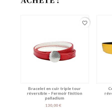
favorite_border
Bracelet en cuir triple tour
C
réversible – Fermoir finition
rév
palladium
Prix
130,00 €