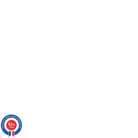
9.7
/10
40 avis