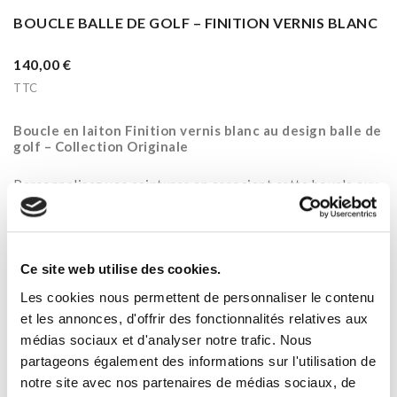
BOUCLE BALLE DE GOLF – FINITION VERNIS BLANC
140,00 €
TTC
Boucle en laiton Finition vernis blanc au design balle de
golf – Collection Originale
Personnalisez vos ceintures en associant cette boucle aux
cuirs réversibles Decayeux Paris disponibles dans
différents coloris.
Quantité
Ce site web utilise des cookies.
Les cookies nous permettent de personnaliser le contenu
et les annonces, d'offrir des fonctionnalités relatives aux

Ajouter Au Panier
médias sociaux et d'analyser notre trafic. Nous
partageons également des informations sur l'utilisation de

EN STOCK
notre site avec nos partenaires de médias sociaux, de