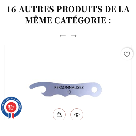
16 AUTRES PRODUITS DE LA
MÊME CATÉGORIE :


favorite_border
9.7
/10
40 avis