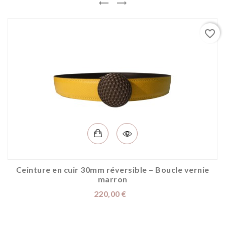


favorite_border
Ceinture en cuir 30mm réversible – Boucle vernie
marron
Prix
220,00 €