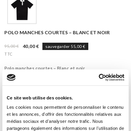
POLO MANCHES COURTES – BLANC ET NOIR
40,00 €
95,00 €
sauvegarder 55,00 €
TTC
Polo manches courtes – Blanc et noir
Polo de golf manches courtes – noir et blanc pour homme.
Des bords côtes contrastés rehaussent le col et les
manches de ce polo réalisé en jersey de polyester.
La patte de boutonnage met en valeur le bouton signature
Ce site web utilise des cookies.
en finition palladium.
Un modèle pensé pour la performance sur les parcours,
Les cookies nous permettent de personnaliser le contenu
tout en conservant un look élégant.
et les annonces, d'offrir des fonctionnalités relatives aux
médias sociaux et d'analyser notre trafic. Nous
Choisissez votre taille
partageons également des informations sur l'utilisation de