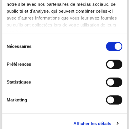
notre site avec nos partenaires de médias sociaux, de
publicité et d'analyse, qui peuvent combiner celles-ci
avec d'autres informations que vous leur avez fournies
Taille
ou qu'ils ont collectées lors de votre utilisation de leurs
services.
Sélection
Quantité
Nécessaires
du
consentement

Ajouter Au Panier
Préférences

EN STOCK
Statistiques
Partager
Marketing
PAIEMENT SÉCURISÉ
Afficher les détails
LIVRAISON OFFERTE