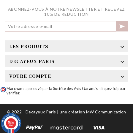
ABONNEZ-VOUS À NOTRE NEWSLETTER ET RECEVEZ
10% DE REDUCTION

LES PRODUITS

DECAYEUX PARIS

VOTRE COMPTE

Marchand approuvé par la Société des Avis Garantis,
cliquez ici pour
vérifier
.
© 2022 - Decayeux Paris | une création MW Communication
9.7
/10
40 avis