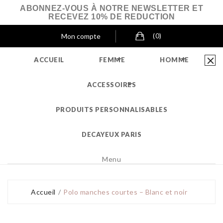
ABONNEZ-VOUS À NOTRE NEWSLETTER ET
RECEVEZ 10% DE REDUCTION
Mon compte
(0)



ACCUEIL
FEMME
HOMME

ACCESSOIRES
PRODUITS PERSONNALISABLES
DECAYEUX PARIS
Menu
Accueil
Polo manches courtes – Blanc et noir