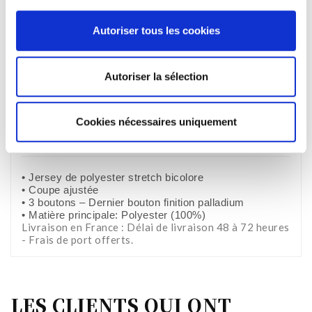
sur une sélection de pays
Autoriser tous les cookies
SERVICE CLIENT
09h-17h (Lundi-Jeudi)
Autoriser la sélection
Description
Cookies nécessaires uniquement
détails du produit
• Jersey de polyester stretch bicolore
• Coupe ajustée
• 3 boutons – Dernier bouton finition palladium
• Matière principale: Polyester (100%)
Livraison en France : Délai de livraison 48 à 72 heures
- Frais de port offerts.
LES CLIENTS QUI ONT