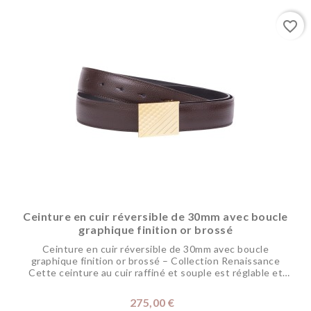
favorite_border
Ceinture en cuir réversible de 30mm avec boucle
graphique finition or brossé
Ceinture en cuir réversible de 30mm avec boucle
graphique finition or brossé – Collection Renaissance
Cette ceinture au cuir raffiné et souple est réglable et
réversible pour changer de coloris selon vos envies.
Decayeux Paris reprend les lignes graphiques de l’univers
Prix
275,00 €
du golf pour créer une boucle alliant fonctionnalité et