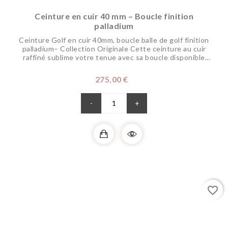
Ceinture en cuir 40 mm – Boucle finition
palladium
Ceinture Golf en cuir 40mm, boucle balle de golf finition
palladium– Collection Originale Cette ceinture au cuir
raffiné sublime votre tenue avec sa boucle disponible
dans nos finitions précieuses, véritable bijou, qui permet
de la porter avec votre tenue de ville ou pour jouer. Pour
Prix
275,00 €
une meilleure résistance en extérieur pour la pratique du
golf, nous utilisons un...
-
+
favorite_border