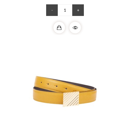
élégance masculine. La boucle a été...
-
+