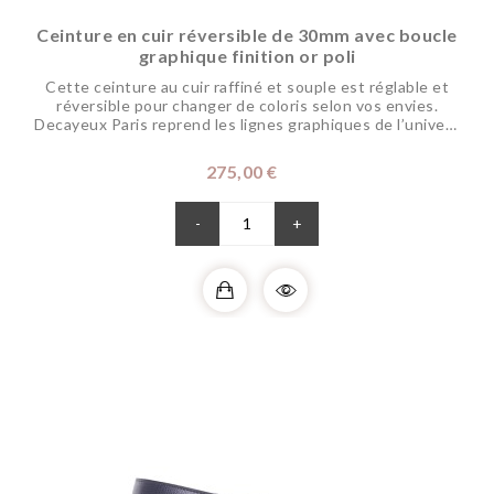
Ceinture en cuir réversible de 30mm avec boucle
graphique finition or poli
Cette ceinture au cuir raffiné et souple est réglable et
réversible pour changer de coloris selon vos envies.
Decayeux Paris reprend les lignes graphiques de l’univers
du golf pour créer une boucle alliant fonctionnalité et
élégance masculine. La boucle a été soigneusement polie
Prix
275,00 €
pour un aspect brillant ou sablée pour un aspect mat afin
de répondre aux styles de chacun. Pour une meilleure...
-
+