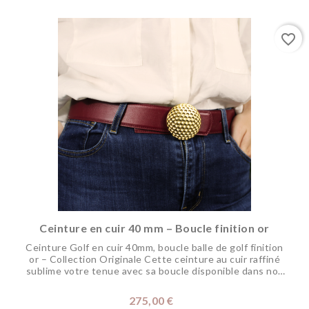
favorite_border
Ceinture en cuir 40 mm – Boucle finition or
Ceinture Golf en cuir 40mm, boucle balle de golf finition
or – Collection Originale Cette ceinture au cuir raffiné
sublime votre tenue avec sa boucle disponible dans nos
finitions précieuses, véritable bijou, qui permet de la
porter avec votre tenue de ville ou pour jouer. Pour une
Prix
275,00 €
meilleure résistance en extérieur pour la pratique du golf,