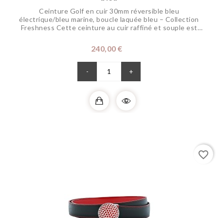
Ceinture Golf en cuir 30mm réversible bleu
électrique/bleu marine, boucle laquée bleu – Collection
Freshness Cette ceinture au cuir raffiné et souple est
réglable et réversible pour changer de coloris selon vos
envies. Sa boucle en laiton est en finition palladium aux
Prix
240,00 €
alvéoles laquées à la main dans nos ateliers pour
dynamiser vos tenues, représente votre...
-
+
favorite_border