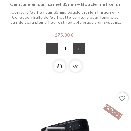
Ceinture en cuir camel 35mm – Boucle finition or
Ceinture Golf en cuir 35mm, boucle ardillon finition or –
Collection Balle de Golf Cette ceinture pour femme au
cuir de veau pleine fleur est réglable grâce à un système
montrant tout le savoir faire artisanal requis. Sa boucle
disponible dans nos finitions précieuses est subtilement
Prix
275,00 €
alvéolée. Originale et discrète cette ceinture peut être
portée en toute...
-
+
favorite_border
PROMO !