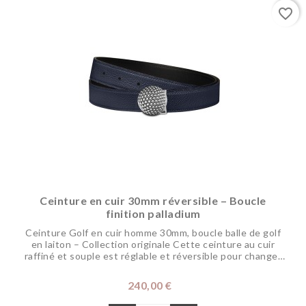
favorite_border
Ceinture en cuir 30mm réversible – Boucle
finition palladium
Ceinture Golf en cuir homme 30mm, boucle balle de golf
en laiton – Collection originale Cette ceinture au cuir
raffiné et souple est réglable et réversible pour changer
de coloris selon vos envies. Sa boucle disponible dans
différentes finitions de métaux précieux sublimera vos
Prix
240,00 €
tenues en représentant votre passion pour le golf. Elle
s’associe parfaitement...