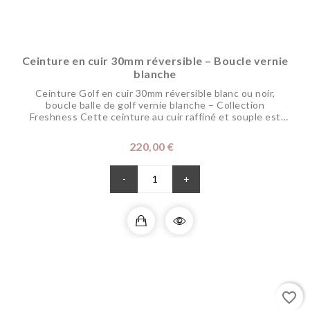
Ceinture en cuir 30mm réversible – Boucle vernie
blanche
Ceinture Golf en cuir 30mm réversible blanc ou noir,
boucle balle de golf vernie blanche – Collection
Freshness Cette ceinture au cuir raffiné et souple est
réglable et réversible pour changer de coloris selon vos
envies. Sa boucle disponible dans différents coloris pour
Prix
220,00 €
dynamiser vos tenues, représente votre passion pour le
golf. Elle s’associe...
-
+
favorite_border