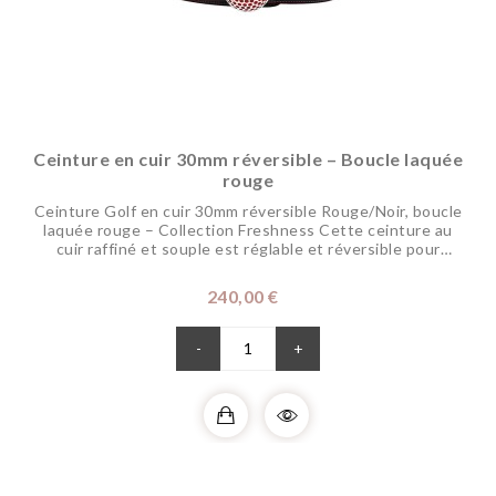
Ceinture en cuir 30mm réversible – Boucle laquée
rouge
Ceinture Golf en cuir 30mm réversible Rouge/Noir, boucle
laquée rouge – Collection Freshness Cette ceinture au
cuir raffiné et souple est réglable et réversible pour
changer de coloris selon vos envies. Sa boucle en laiton
est en finition palladium aux alvéoles laquées à la main
Prix
240,00 €
dans nos ateliers pour dynamiser vos tenues, représente
votre passion pour le golf....
-
+