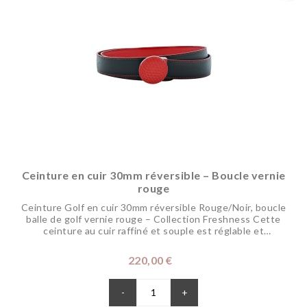
Ceinture en cuir 30mm réversible – Boucle vernie
rouge
Ceinture Golf en cuir 30mm réversible Rouge/Noir, boucle
balle de golf vernie rouge – Collection Freshness Cette
ceinture au cuir raffiné et souple est réglable et
réversible pour changer de coloris selon vos envies. Sa
boucle disponible dans différents coloris pour dynamiser
Prix
220,00 €
vos tenues, représente votre passion pour le golf. Elle
s’associe parfaitement à...
-
+