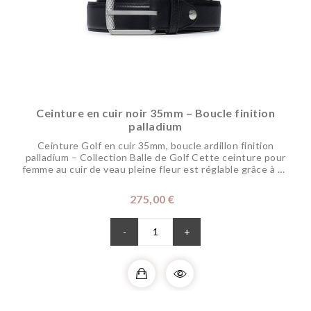
Ceinture en cuir noir 35mm – Boucle finition
palladium
Ceinture Golf en cuir 35mm, boucle ardillon finition
palladium – Collection Balle de Golf Cette ceinture pour
femme au cuir de veau pleine fleur est réglable grâce à un
système montrant tout le savoir faire artisanal requis. Sa
boucle disponible dans nos finitions précieuses est
Prix
275,00 €
subtilement alvéolée. Originale et discrète cette
ceinture peut être portée en toute...
-
+