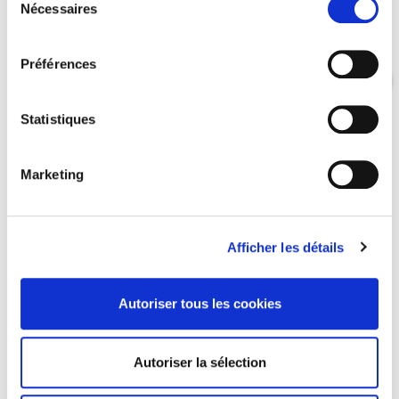
Nécessaires
du
consentement
Préférences
favorite_border
Statistiques
Marketing
Afficher les détails
Autoriser tous les cookies
Ceinture en cuir 30mm réversible – Boucle vernie
bleu électrique
Autoriser la sélection
Ceinture Golf en cuir 30mm réversible bleu
électrique/bleu marine, boucle balle de golf vernie bleu