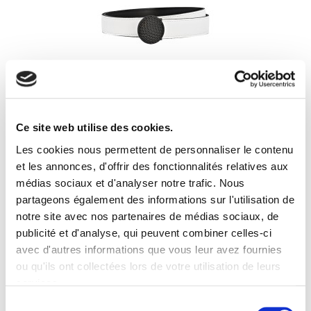
Ce site web utilise des cookies.
Ceinture en cuir 30mm réversible – Boucle vernie
Les cookies nous permettent de personnaliser le contenu
noir
et les annonces, d'offrir des fonctionnalités relatives aux
Ceinture Golf en cuir 30mm réversible blanc ou noir,
médias sociaux et d'analyser notre trafic. Nous
boucle balle de golf vernie noir – Collection Freshness
Cette ceinture au cuir raffiné et souple est réglable et
partageons également des informations sur l'utilisation de
réversible pour changer de coloris selon vos envies. Sa
notre site avec nos partenaires de médias sociaux, de
boucle disponible dans différents coloris pour dynamiser
Prix
220,00 €
vos tenues, représente votre passion pour le golf. Elle
publicité et d'analyse, qui peuvent combiner celles-ci
s’associe parfaitement...
avec d'autres informations que vous leur avez fournies
-
+
ou qu'ils ont collectées lors de votre utilisation de leurs
services.
Sélection