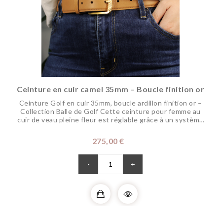
Ceinture en cuir camel 35mm – Boucle finition or
Ceinture Golf en cuir 35mm, boucle ardillon finition or –
Collection Balle de Golf Cette ceinture pour femme au
cuir de veau pleine fleur est réglable grâce à un système
montrant tout le savoir faire artisanal requis. Sa boucle
disponible dans nos finitions précieuses est subtilement
Prix
275,00 €
alvéolée. Originale et discrète cette ceinture peut être
portée en toute...
-
+