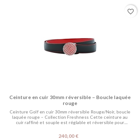
favorite_border
Ceinture en cuir 30mm réversible – Boucle laquée
rouge
Ceinture Golf en cuir 30mm réversible Rouge/Noir, boucle
laquée rouge – Collection Freshness Cette ceinture au
cuir raffiné et souple est réglable et réversible pour
changer de coloris selon vos envies. Sa boucle en laiton
est en finition palladium aux alvéoles laquées à la main
Prix
240,00 €
dans nos ateliers pour dynamiser vos tenues, représente