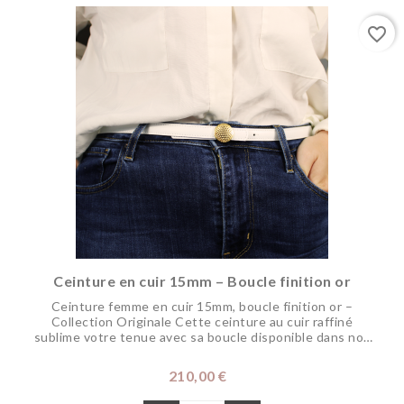
favorite_border
Ceinture en cuir 15mm – Boucle finition or
Ceinture femme en cuir 15mm, boucle finition or –
Collection Originale Cette ceinture au cuir raffiné
sublime votre tenue avec sa boucle disponible dans nos
finitions...
Prix
210,00 €