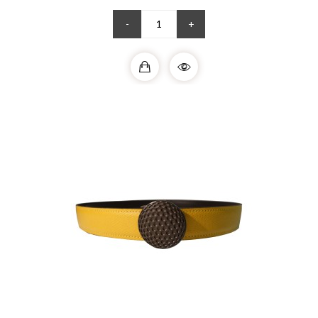
votre passion pour le golf....
-
+