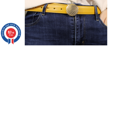
9.7
/10
40 avis
Ceinture en cuir 30mm réversible – Boucle
finition or
Ceinture Golf en cuir homme 30mm, boucle balle de golf
en laiton – Collection originale Cette ceinture au cuir
raffiné et souple est réglable et réversible pour changer
de coloris selon vos envies. Sa boucle disponible dans
différentes finitions de métaux précieux sublimera vos
Prix
240,00 €
tenues en représentant votre passion pour le golf. Elle
s’associe parfaitement...
-
+