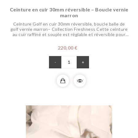
Ceinture en cuir 30mm réversible – Boucle vernie
marron
Ceinture Golf en cuir 30mm réversible, boucle balle de
golf vernie marron– Collection Freshness Cette ceinture
au cuir raffiné et souple est réglable et réversible pour
changer de coloris selon vos envies. Sa boucle disponible
dans différents coloris pour dynamiser vos tenues,
Prix
220,00 €
représente votre passion pour le golf. Elle s’associe
parfaitement à votre tenue...
-
+