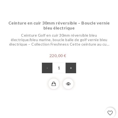
Ceinture en cuir 30mm réversible – Boucle vernie
bleu électrique
Ceinture Golf en cuir 30mm réversible bleu
électrique/bleu marine, boucle balle de golf vernie bleu
électrique – Collection Freshness Cette ceinture au cuir
raffiné et souple est réglable et réversible pour changer
de coloris selon vos envies. Sa boucle disponible dans
Prix
220,00 €
différents coloris pour dynamiser vos tenues, représente
votre passion pour le golf. Elle...
-
+
favorite_border