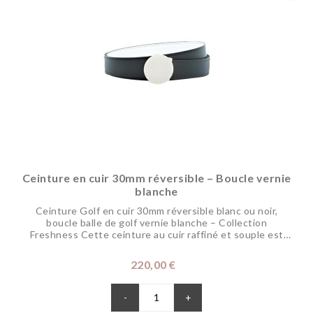
Ceinture en cuir 30mm réversible – Boucle vernie
blanche
Ceinture Golf en cuir 30mm réversible blanc ou noir,
boucle balle de golf vernie blanche – Collection
Freshness Cette ceinture au cuir raffiné et souple est
réglable et réversible pour changer de coloris selon vos
envies. Sa boucle disponible dans différents coloris pour
Prix
220,00 €
dynamiser vos tenues, représente votre passion pour le
golf. Elle s’associe...
-
+