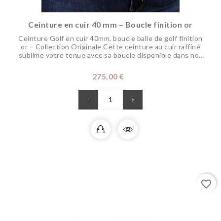
Ceinture en cuir 40 mm – Boucle finition or
Ceinture Golf en cuir 40mm, boucle balle de golf finition
or – Collection Originale Cette ceinture au cuir raffiné
sublime votre tenue avec sa boucle disponible dans nos
finitions précieuses, véritable bijou, qui permet de la
porter avec votre tenue de ville ou pour jouer. Pour une
Prix
275,00 €
meilleure résistance en extérieur pour la pratique du golf,
nous utilisons un cuir de...
-
+
favorite_border