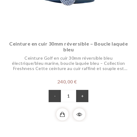
Ceinture en cuir 30mm réversible – Boucle laquée
bleu
Ceinture Golf en cuir 30mm réversible bleu
électrique/bleu marine, boucle laquée bleu – Collection
Freshness Cette ceinture au cuir raffiné et souple est
réglable et réversible pour changer de coloris selon vos
envies. Sa boucle en laiton est en finition palladium aux
Prix
240,00 €
alvéoles laquées à la main dans nos ateliers pour
dynamiser vos tenues, représente votre...
-
+