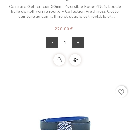
Ceinture Golf en cuir 30mm réversible Rouge/Noir, boucle
balle de golf vernie rouge – Collection Freshness Cette
ceinture au cuir raffiné et souple est réglable et
réversible pour changer de coloris selon vos envies. Sa
boucle disponible dans différents coloris pour dynamiser
Prix
220,00 €
vos tenues, représente votre passion pour le golf. Elle
s’associe parfaitement à...
-
+
favorite_border