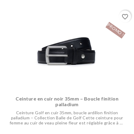
favorite_border
PROMO !
Ceinture en cuir noir 35mm – Boucle finition
palladium
Ceinture Golf en cuir 35mm, boucle ardillon finition
palladium – Collection Balle de Golf Cette ceinture pour
femme au cuir de veau pleine fleur est réglable grâce à un
système montrant tout le savoir faire artisanal requis. Sa
boucle disponible dans nos finitions précieuses est