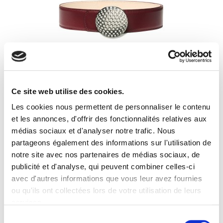
Ce site web utilise des cookies.
Ceinture en cuir 40 mm – Boucle finition
Les cookies nous permettent de personnaliser le contenu
palladium
et les annonces, d'offrir des fonctionnalités relatives aux
Ceinture Golf en cuir 40mm, boucle balle de golf finition
palladium– Collection Originale Cette ceinture au cuir
médias sociaux et d'analyser notre trafic. Nous
raffiné sublime votre tenue avec sa boucle disponible
partageons également des informations sur l'utilisation de
dans nos finitions précieuses, véritable bijou, qui permet
notre site avec nos partenaires de médias sociaux, de
de la porter avec votre tenue de ville ou pour jouer. Pour
Prix
275,00 €
une meilleure résistance en extérieur pour la pratique du
publicité et d'analyse, qui peuvent combiner celles-ci
golf, nous utilisons un...
avec d'autres informations que vous leur avez fournies
-
+
ou qu'ils ont collectées lors de votre utilisation de leurs
services.
Sélection