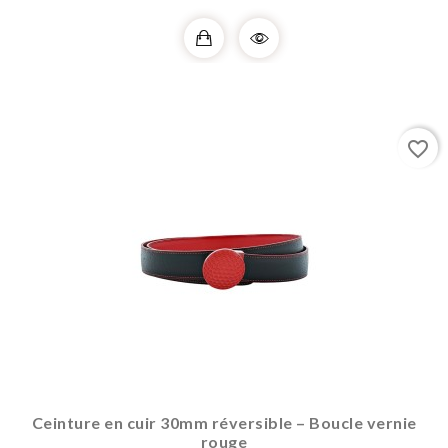
favorite_border
Ceinture en cuir 30mm réversible – Boucle vernie
rouge