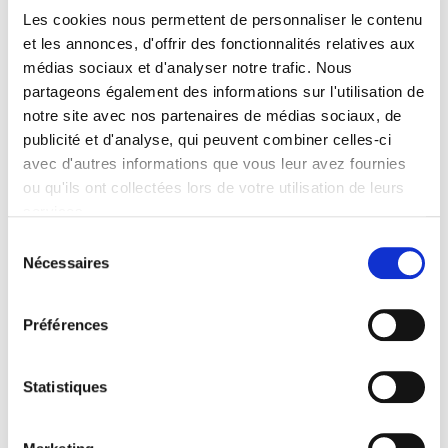
Les cookies nous permettent de personnaliser le contenu
PORTE CLÉS PERSONNALISABLE
et les annonces, d'offrir des fonctionnalités relatives aux
Prix sur demande
médias sociaux et d'analyser notre trafic. Nous
Porte clés personnalisable - Collection Cadeaux
partageons également des informations sur l'utilisation de
d'Affaires
notre site avec nos partenaires de médias sociaux, de
publicité et d'analyse, qui peuvent combiner celles-ci
Assurez la présence quotidienne de votre marque avec le
porte-clés 2 faces lisses. Ajoutez votre logo ou un slogan
avec d'autres informations que vous leur avez fournies
pour promouvoir votre marque.
ou qu'ils ont collectées lors de votre utilisation de leurs
services.
contactez nous : info@decayeuxparis.com
Sélection
Nécessaires
du
Quantité
consentement
Préférences

Ajouter Au Panier
Statistiques
Partager