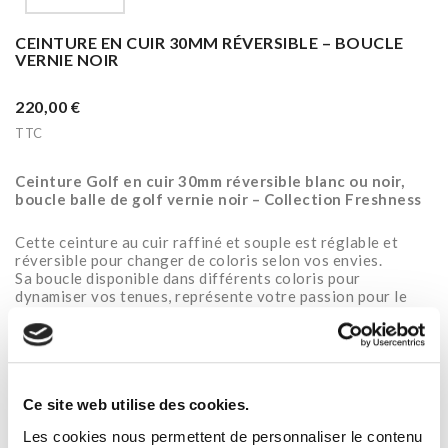
CEINTURE EN CUIR 30MM RÉVERSIBLE – BOUCLE
VERNIE NOIR
220,00 €
TTC
Ceinture Golf en cuir 30mm réversible blanc ou noir,
boucle balle de golf vernie noir – Collection Freshness
Cette ceinture au cuir raffiné et souple est réglable et
réversible pour changer de coloris selon vos envies.
Sa boucle disponible dans différents coloris pour
dynamiser vos tenues, représente votre passion pour le
golf.
Elle s’associe parfaitement à votre tenue pour jouer ou
votre tenue de ville.
Pour une meilleure résistance en extérieur pour la pratique
Ce site web utilise des cookies.
du golf, nous utilisons un cuir de vachette à l’aspect lisse
d’un côté et grainé de l’autre.
Les cookies nous permettent de personnaliser le contenu