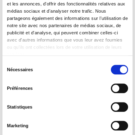
et les annonces, d'offrir des fonctionnalités relatives aux
Taille spécifique à la demande – Contacter
médias sociaux et d'analyser notre trafic. Nous
info@decayeuxparis.com
partageons également des informations sur l'utilisation de
notre site avec nos partenaires de médias sociaux, de
GRILLE DES TAILLES
publicité et d'analyse, qui peuvent combiner celles-ci
avec d'autres informations que vous leur avez fournies
Tour de ceinture
ou qu'ils ont collectées lors de votre utilisation de leurs
services.
Sélection
Quantité
Nécessaires
du
consentement

Ajouter Au Panier
Préférences

EN STOCK
Statistiques
Partager
Marketing