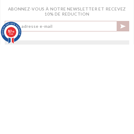
ABONNEZ-VOUS À NOTRE NEWSLETTER ET RECEVEZ
10% DE REDUCTION

9.7
/10
40 avis
LES PRODUITS

DECAYEUX PARIS

VOTRE COMPTE

Marchand approuvé par la Société des Avis Garantis,
cliquez ici pour
vérifier
.
© 2022 - Decayeux Paris | une création MW Communication