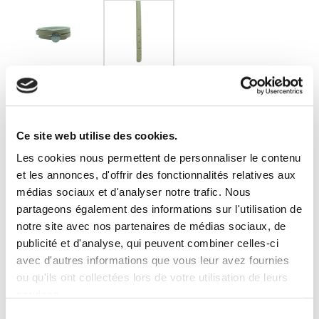
CUIR TRIPLE TOURS TAUPE POUR FERMOIR BALLE
DE GOLF
Ce site web utilise des cookies.
70,00 €
TTC
Les cookies nous permettent de personnaliser le contenu
et les annonces, d'offrir des fonctionnalités relatives aux
Bracelet en cuir de veau souple taupe
médias sociaux et d'analyser notre trafic. Nous
Personnalisez vos bracelets en associant cette lanière de
partageons également des informations sur l'utilisation de
cuir aux fermoirs balle de golf Decayeux Paris disponibles
notre site avec nos partenaires de médias sociaux, de
dans différentes finitions.
Vos achats sont livrés dans un écrin DECAYEUX PARIS.
publicité et d'analyse, qui peuvent combiner celles-ci
avec d'autres informations que vous leur avez fournies
ou qu'ils ont collectées lors de votre utilisation de leurs
longueur bracelet
services.
Sélection