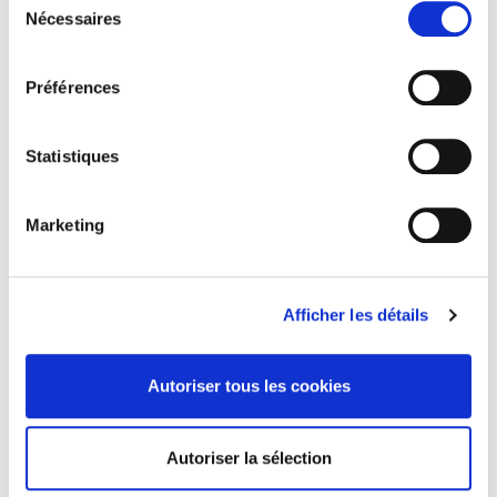
Quantité
Nécessaires
du
consentement

Ajouter Au Panier
Préférences

EN STOCK
Statistiques
Partager
Marketing
PAIEMENT SÉCURISÉ
Afficher les détails
LIVRAISON OFFERTE
sur une sélection de pays
Autoriser tous les cookies
SERVICE CLIENT
09h-17h (Lundi-Jeudi)
Autoriser la sélection