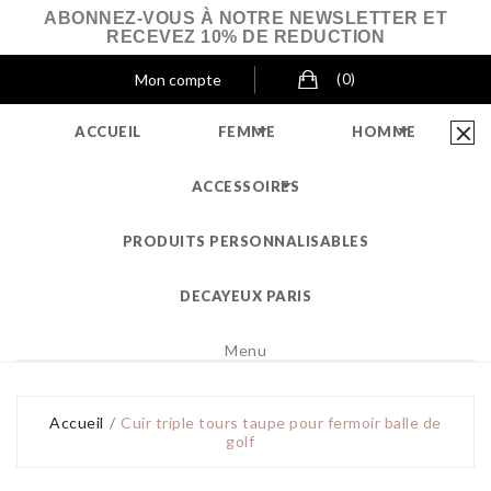
ABONNEZ-VOUS À NOTRE NEWSLETTER ET
RECEVEZ 10% DE REDUCTION
Mon compte
(0)



ACCUEIL
FEMME
HOMME

ACCESSOIRES
PRODUITS PERSONNALISABLES
DECAYEUX PARIS
Menu
Accueil
Cuir triple tours taupe pour fermoir balle de
golf