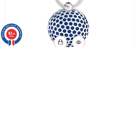
9.7
/10
40 avis
Porte-clés Balle de golf laquée bleu – Finition
palladium
Prix
90,00 €
NEWSLETTER
ABONNEZ-VOUS À NOTRE NEWSLETTER ET RECEVEZ
10% DE REDUCTION