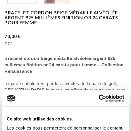
BRACELET CORDON BEIGE MÉDAILLE ALVÉOLÉE
ARGENT 925 MILLIÈMES FINITION OR 24 CARATS
POUR FEMME
70,00 €
TTC
Bracelet cordon beige médaille alvéolée argent 925
millièmes finition or 24 carats pour femme – Collection
Renaissance
Inspirée subtilement par les alvéoles de la balle de golf,
DECAYEUX PARIS joue sur les effets de texture pour vous
livrer un bijou d’exception. Témoin de son savoir-faire, le
bracelet cordon avec une médaille martelée est disponible
en version brillante pour les femmes et en version mat pour
les hommes. Un bracelet moderne et intemporel avec un
Ce site web utilise des cookies.
choix de coloris de cordon pour aller avec vos différentes
Les cookies nous permettent de personnaliser le contenu
tenues. Un cadeau idéal par son raffinement et sa