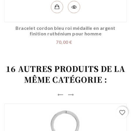
Bracelet cordon bleu roi médaille en argent
finition ruthénium pour homme
Prix
70,00 €
16 AUTRES PRODUITS DE LA
MÊME CATÉGORIE :


favorite_border